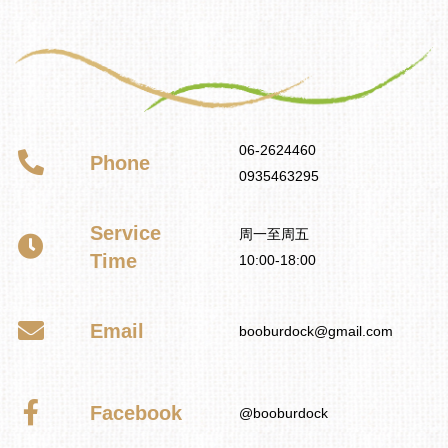
06-2624460
Phone
0935463295
Service
周一至周五
Time
10:00-18:00
Email
booburdock@gmail.com
Facebook
@booburdock