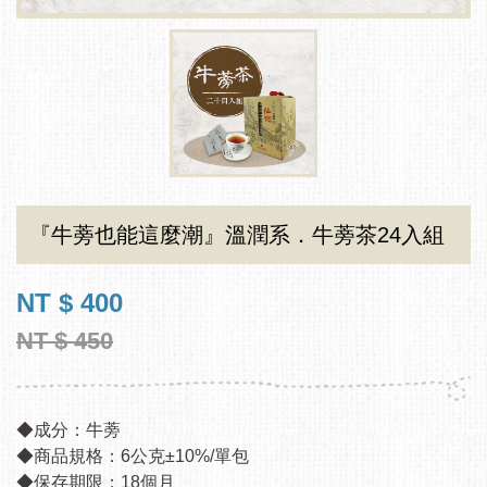
『牛蒡也能這麼潮』溫潤系．牛蒡茶24入組
NT $ 400
NT $ 450
◆成分：牛蒡
◆商品規格：6公克±10%/單包
◆保存期限：18個月